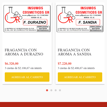
FRAGANCIA CON 
FRAGANCIA CON 
AROMA A DURAZNO

AROMA A SANDIA

$6.320,00
$7.220,00
3
cuotas de
$2.106,67
sin interés
3
cuotas de
$2.406,67
sin interés
AGREGAR AL CARRITO
AGREGAR AL CARRITO