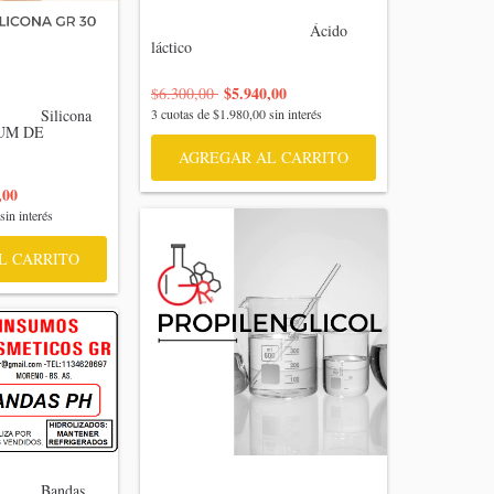
                                    Ácido 
láctico

$5.940,00
$6.300,00
   Silicona 
3
cuotas de
$1.980,00
sin interés
UM DE 
AGREGAR AL CARRITO
,00
sin interés
L CARRITO
     Bandas 