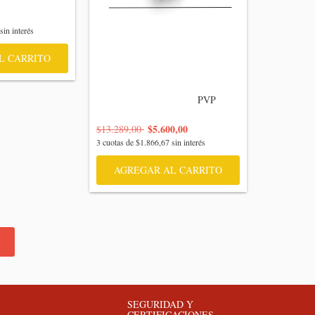
sin interés
L CARRITO
                                    PVP

$5.600,00
$13.289,00
3
cuotas de
$1.866,67
sin interés
AGREGAR AL CARRITO
SEGURIDAD Y
CERTIFICACIONES