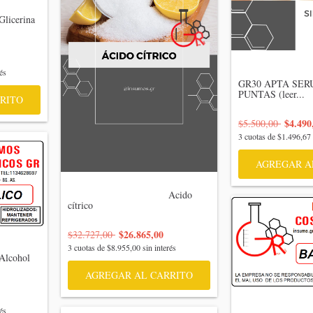
                                 
és
GR30 APTA SER
PUNTAS (leer...

RITO
$4.490
$5.500,00
3
cuotas de
$1.496,67
AGREGAR A
                                    Acido 
cítrico

$26.865,00
$32.727,00
3
cuotas de
$8.955,00
sin interés
AGREGAR AL CARRITO
                               
és