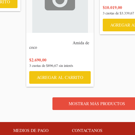
RITO
$10.019,00
3
cuotas de
$3.339,67
AGREGAR A
                                    Amida de 
coco

$2.690,00
3
cuotas de
$896,67
sin interés
AGREGAR AL CARRITO
MOSTRAR MÁS PRODUCTOS
MEDIOS DE PAGO
CONTACTANOS