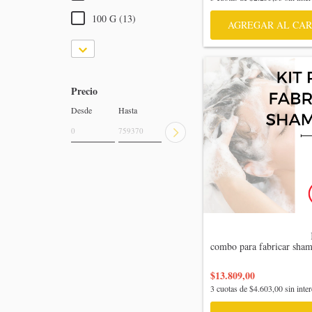
100 G (13)
AGREGAR AL CAR
Precio
Desde
Hasta
                                    Kit 
combo para fabricar shamp
$13.809,00
3
cuotas de
$4.603,00
sin inter