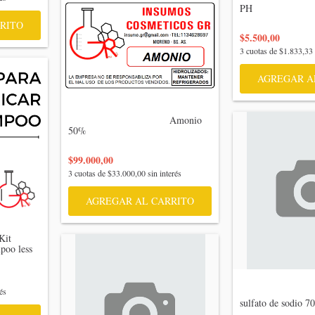
PH

RITO
$5.500,00
3
cuotas de
$1.833,33
                                    Amonio 
50%

$99.000,00
3
cuotas de
$33.000,00
sin interés
AGREGAR AL CARRITO
oo less

és
                                   
sulfato de sodio 7