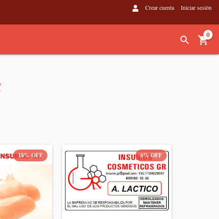
Crear cuenta
Iniciar sesión
0
18
%
OFF
6
%
OFF