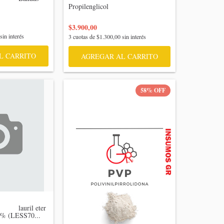
Propilenglicol

$3.900,00
sin interés
3
cuotas de
$1.300,00
sin interés
AGREGAR AL CARRITO
58
%
OFF
 lauril eter 
0% (LESS70...
