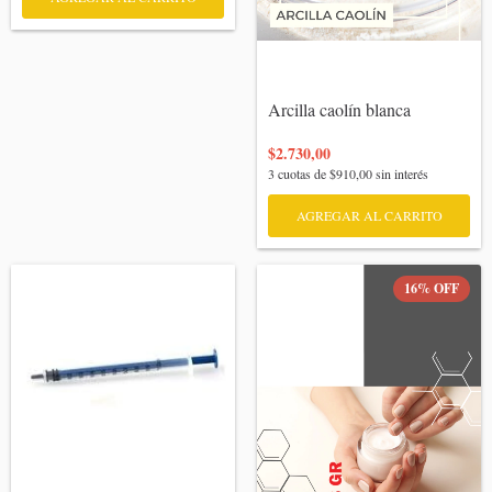
Arcilla caolín blanca

$2.730,00
3
cuotas de
$910,00
sin interés
AGREGAR AL CARRITO
16
%
OFF