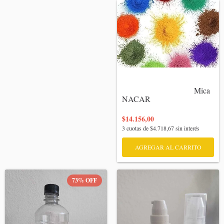
                                    Mica 
NACAR

$14.156,00
3
cuotas de
$4.718,67
sin interés
AGREGAR AL CARRITO
73
%
OFF