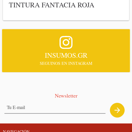
TINTURA FANTACIA ROJA
INSUMOS.GR
SEGUINOS EN INSTAGRAM
Newsletter
NAVEGACIÓN