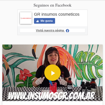
Seguinos en Facebook
GR insumos cosmeticos
Me gusta
Visitá nuestra página