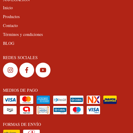
Inicio
Productos
Contacto
Términos y condiciones
BLOG
REDES SOCIALES
MEDIOS DE PAGO
FORMAS DE ENVÍO