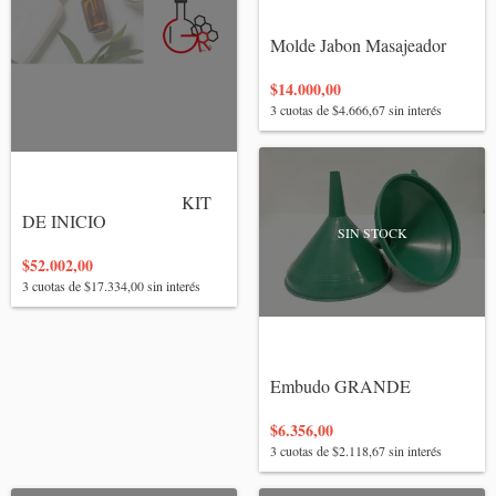
Molde Jabon Masajeador

$14.000,00
3
cuotas de
$4.666,67
sin interés
                                    KIT 
DE INICIO

SIN STOCK
$52.002,00
3
cuotas de
$17.334,00
sin interés
Embudo GRANDE

$6.356,00
3
cuotas de
$2.118,67
sin interés