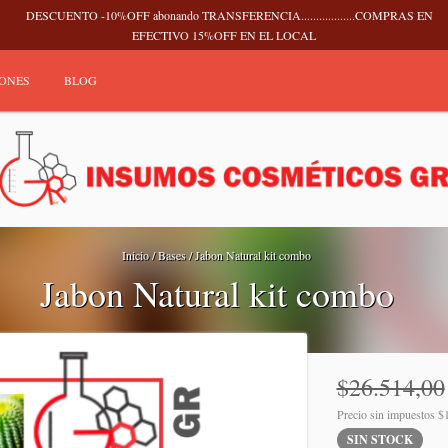
DESCUENTO -10%OFF abonando TRANSFERENCIA..................COMPRAS EN
EFECTIVO 15%OFF EN EL LOCAL
IONES
BLOG
Inicio
/
Bases
/
Jabon Natural kit combo
Jabon Natural kit combo
$26.514,00
Precio sin impuestos
$
SIN STOCK