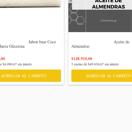
                   Jabon base Coco 
                                    Aceite de 
arra Glicerina

Almendras

,00
$148.910,00
de
$4.096,67
sin interés
3
cuotas de
$49.636,67
sin interés
AGREGAR AL CARRITO
AGREGAR AL CARRITO