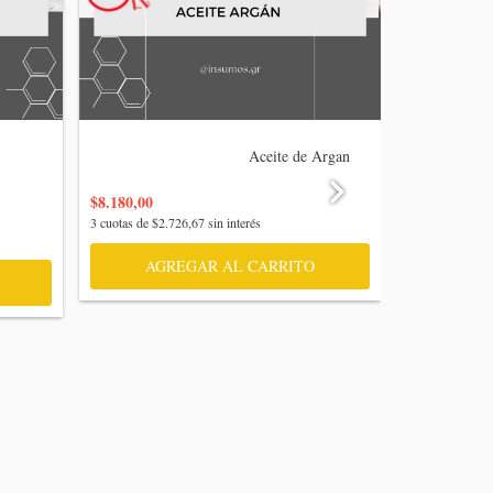
                                    Aceite de Argan

                           
$8.180,00
$10.265,00
3
cuotas de
$2.726,67
sin interés
3
cuotas de
$2.
AGREGAR AL CARRITO
AGR