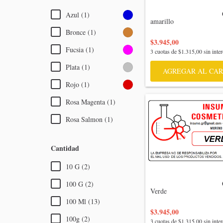
                                    Colorante 
Azul (1)
amarillo

Bronce (1)
$3.945,00
Fucsia (1)
3
cuotas de
$1.315,00
sin inter
Plata (1)
AGREGAR AL CAR
Rojo (1)
Rosa Magenta (1)
Rosa Salmon (1)
Cantidad
10 G (2)
                                    Colorante 
100 G (2)
Verde

100 Ml (13)
$3.945,00
100g (2)
3
cuotas de
$1.315,00
sin inter