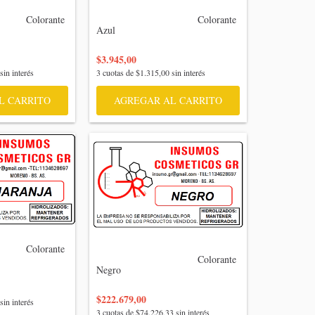
  Colorante 
                                    Colorante 
Azul

$3.945,00
sin interés
3
cuotas de
$1.315,00
sin interés
L CARRITO
AGREGAR AL CARRITO
  Colorante 
                                    Colorante 
Negro

$222.679,00
sin interés
3
cuotas de
$74.226,33
sin interés