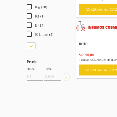
10g (10)
AGREGAR AL CAR
10l (1)
1l (14)
20 Litros (2)
                                    Pigmento 
ROJO

$6.000,00
3
cuotas de
$2.000,00
sin inter
Precio
Desde
Hasta
AGREGAR AL CAR