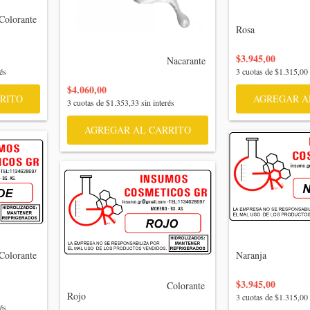
                                  
Rosa

$3.945,00
                                    Nacarante

és
3
cuotas de
$1.315,00
$4.060,00
RITO
AGREGAR A
3
cuotas de
$1.353,33
sin interés
AGREGAR AL CARRITO
                                  
Naranja

$3.945,00
                                    Colorante 
Rojo

3
cuotas de
$1.315,00
és