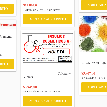
$11.800,00
AGREGAR A
RITO
3
cuotas de
$3.933,33
sin interés
AGREGAR AL CARRITO
és
                              
BLANCO SHINE

RITO
$3.907,00
                                    Colorante 
Violeta

3
cuotas de
$1.302,33
$3.945,00
AGREGAR A
3
cuotas de
$1.315,00
sin interés
AGREGAR AL CARRITO