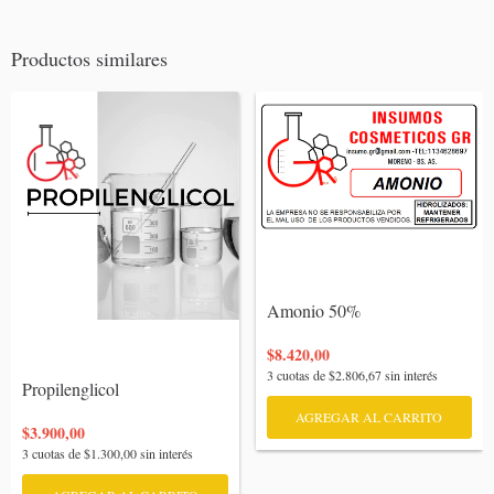
Productos similares
Amonio 50%

$8.420,00
3
cuotas de
$2.806,67
sin interés
Propilenglicol

AGREGAR AL CARRITO
$3.900,00
3
cuotas de
$1.300,00
sin interés