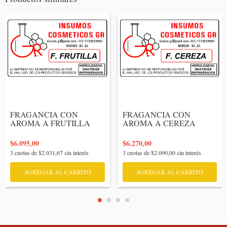
FRAGANCIA CON 
FRAGANCIA CON 
AROMA A FRUTILLA

AROMA A CEREZA

$6.095,00
$6.270,00
3
cuotas de
$2.031,67
sin interés
3
cuotas de
$2.090,00
sin interés
AGREGAR AL CARRITO
AGREGAR AL CARRITO