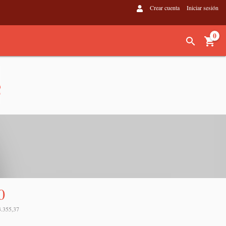
Crear cuenta
Iniciar sesión
0
0
3.355,37