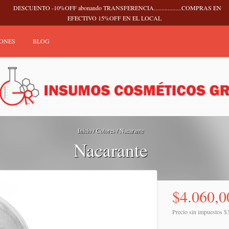
DESCUENTO -10%OFF abonando TRANSFERENCIA..................COMPRAS EN
EFECTIVO 15%OFF EN EL LOCAL
IONES
BLOG
Inicio
/
Colores
/
Nacarante
Nacarante
$4.060,0
Precio sin impuestos
$