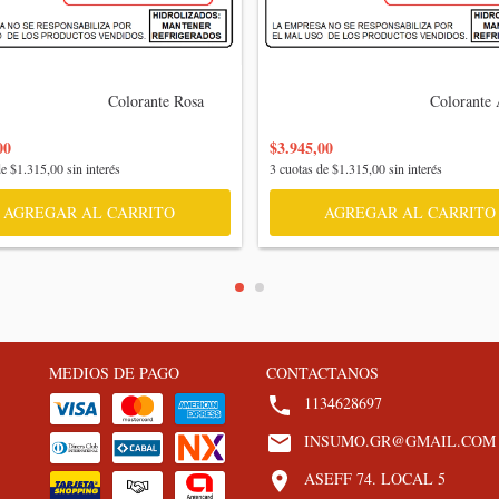
                    Colorante Rosa

                                    Colorante Azul

00
$3.945,00
de
$1.315,00
sin interés
3
cuotas de
$1.315,00
sin interés
AGREGAR AL CARRITO
AGREGAR AL CARRITO
MEDIOS DE PAGO
CONTACTANOS
1134628697
INSUMO.GR@GMAIL.COM
ASEFF 74. LOCAL 5