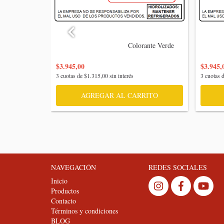
                                    Colorante Verde

                
$3.945,00
$3.945,
3
cuotas de
$1.315,00
sin interés
3
cuotas 
RITO
AGREGAR AL CARRITO
NAVEGACIÓN
REDES SOCIALES
Inicio
Productos
Contacto
Términos y condiciones
BLOG