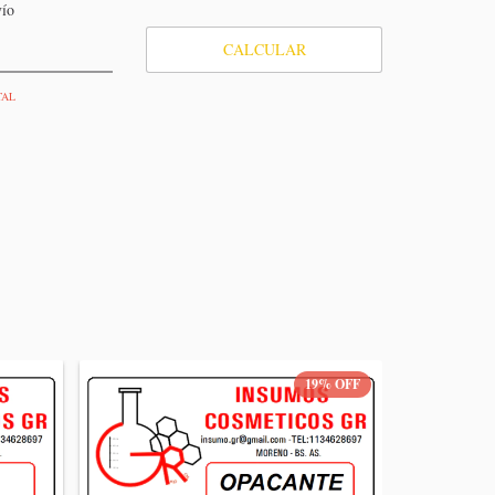
vío
CALCULAR
TAL
19
%
OFF