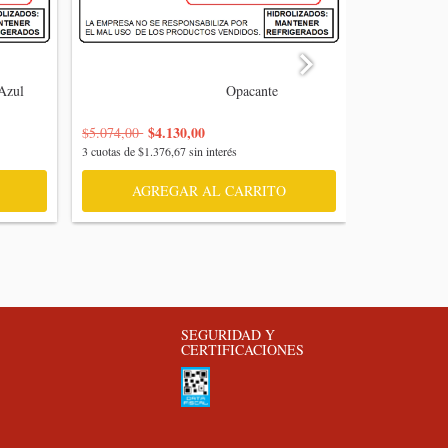
                            
                                    Opacante

$3.945,00
$4.130,00
$5.074,00
3
cuotas de
$1.
3
cuotas de
$1.376,67
sin interés
AGR
AGREGAR AL CARRITO
SEGURIDAD Y
CERTIFICACIONES