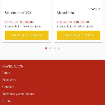
                                    Aceite 
Silicona pura 350

Macadamia

$3.500,00
$10.055,00
$7.511,00
$16.862,00
3
cuotas de
$1.166,67
sin interés
3
cuotas de
$3.351,67
sin interés
AGREGAR AL CARRITO
AGREGAR AL CARRITO
NAVEGACIÓN
Inicio
Productos
Contacto
Términos y condiciones
BLOG