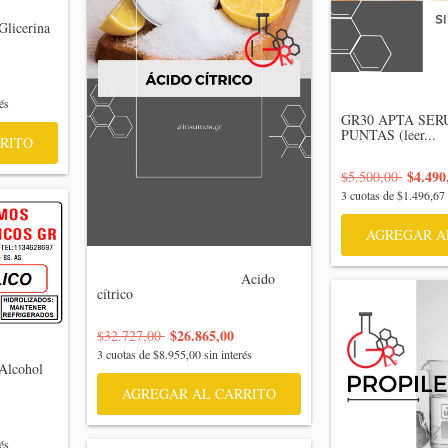
                                 
és
GR30 APTA SER
PUNTAS (leer...

RITO
$4.490
$5.500,00
3
cuotas de
$1.496,67
AGREGAR A
                                    Acido 
cítrico

$26.865,00
$32.727,00
3
cuotas de
$8.955,00
sin interés
AGREGAR AL CARRITO
és