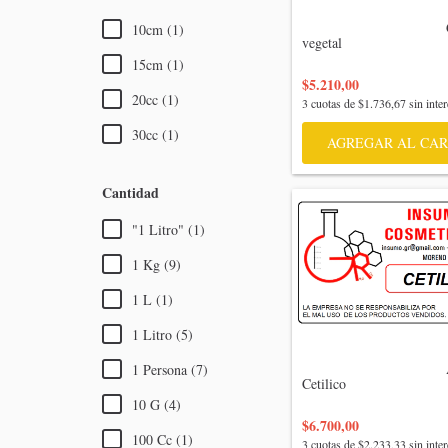
                                    Glicerina 
10cm (1)
vegetal

15cm (1)
$5.210,00
20cc (1)
3
cuotas de
$1.736,67
sin inter
30cc (1)
AGREGAR AL CAR
Cantidad
"1 Litro" (1)
1 Kg (9)
1 L (1)
1 Litro (5)
                                    Alcohol 
1 Persona (7)
Cetilico

10 G (4)
$6.700,00
100 Cc (1)
3
cuotas de
$2.233,33
sin inter