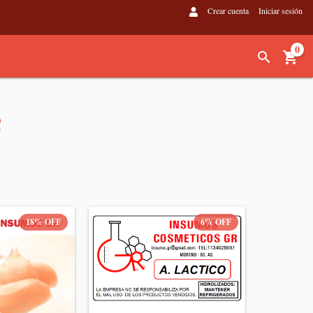
Crear cuenta
Iniciar sesión
0
18
%
OFF
6
%
OFF