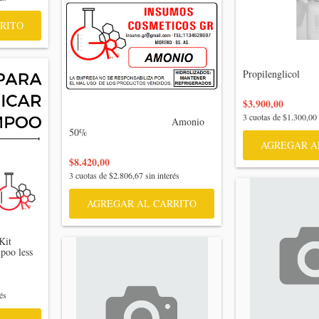
RITO
Propilenglicol

$3.900,00
3
cuotas de
$1.300,00
                                    Amonio 
50%

AGREGAR A
$8.420,00
3
cuotas de
$2.806,67
sin interés
AGREGAR AL CARRITO
oo less

és