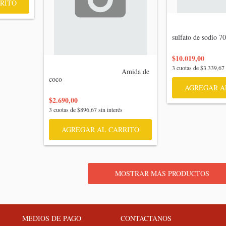
RITO
                                   
sulfato de sodio 7
$10.019,00
3
cuotas de
$3.339,67
                                    Amida de 
coco

AGREGAR A
$2.690,00
3
cuotas de
$896,67
sin interés
AGREGAR AL CARRITO
MOSTRAR MÁS PRODUCTOS
MEDIOS DE PAGO
CONTACTANOS