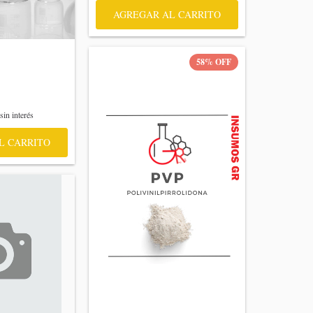
58
%
OFF
sin interés
L CARRITO