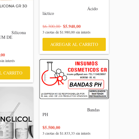
                                    Ácido 
láctico

$5.940,00
$6.300,00
   Silicona 
3
cuotas de
$1.980,00
sin interés
UM DE 
AGREGAR AL CARRITO
,00
sin interés
L CARRITO
                                    Bandas 
PH

$5.500,00
3
cuotas de
$1.833,33
sin interés