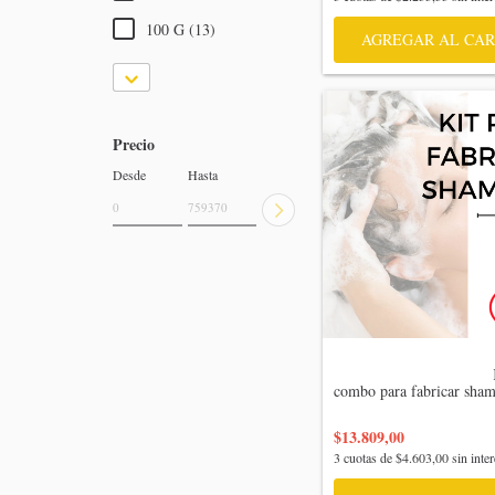
100 G (13)
AGREGAR AL CAR
Precio
Desde
Hasta
                                    Kit 
combo para fabricar shamp
$13.809,00
3
cuotas de
$4.603,00
sin inter