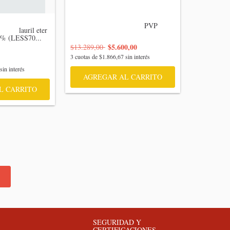
                                    PVP

 lauril eter 
0% (LESS70...

$5.600,00
$13.289,00
3
cuotas de
$1.866,67
sin interés
sin interés
AGREGAR AL CARRITO
L CARRITO
SEGURIDAD Y
CERTIFICACIONES